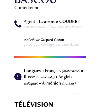
Comédienne
Agent :
Laurence COUDERT
laurencecoudert@agencearcenciel.com
assistée de
Gaspard Gonon
gaspardgonon@agencearcenciel.com
Langues :
Français
•
(maternelle)
Russe
• Anglais
(maternelle)
• Arménien
(bilingue)
(notions)
TÉLÉVISION