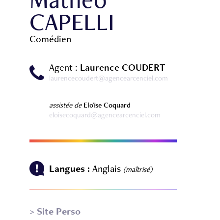
CAPELLI
Comédien
Agent :
Laurence COUDERT
laurencecoudert@agencearcenciel.com
assistée de
Eloïse Coquard
eloisecoquard@agencearcenciel.com
Langues :
Anglais
(maîtrisé)
> Site Perso