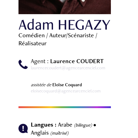
Adam HEGAZY
Comédien / Auteur/Scénariste /
Réalisateur
Agent :
Laurence COUDERT
laurencecoudert@agencearcenciel.com
assistée de
Eloïse Coquard
eloisecoquard@agencearcenciel.com
Langues :
Arabe
•
(bilingue)
Anglais
(maîtrisé)